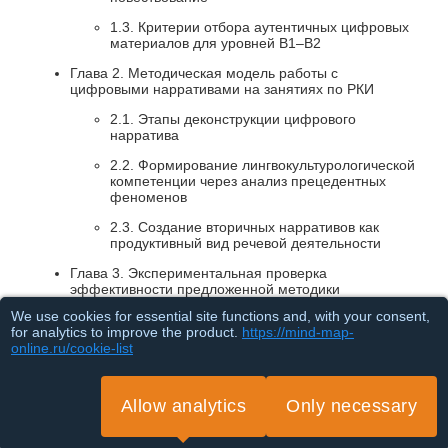
1.3. Критерии отбора аутентичных цифровых
материалов для уровней В1–В2
Глава 2. Методическая модель работы с
цифровыми нарративами на занятиях по РКИ
2.1. Этапы деконструкции цифрового
нарратива
2.2. Формирование лингвокультурологической
компетенции через анализ прецедентных
феноменов
2.3. Создание вторичных нарративов как
продуктивный вид речевой деятельности
Глава 3. Экспериментальная проверка
эффективности предложенной методики
We use cookies for essential site functions and, with your consent,
3.1. Описание контекста и выборки
for analytics to improve the product.
https://mind-map-
online.ru/cookie-list
3.2. Ход формирующего эксперимента
3.3. Анализ результатов и статистическая
значимость
Allow analytics
Only necessary
Loading...