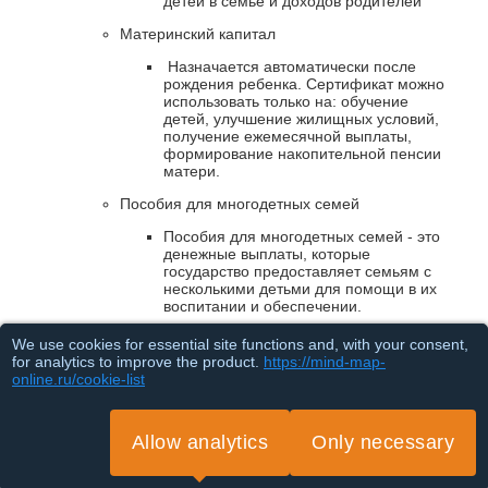
детей в семье и доходов родителей
Материнский капитал
Назначается автоматически после
рождения ребенка. Сертификат можно
использовать только на: обучение
детей, улучшение жилищных условий,
получение ежемесячной выплаты,
формирование накопительной пенсии
матери.
Пособия для многодетных семей
Пособия для многодетных семей - это
денежные выплаты, которые
государство предоставляет семьям с
несколькими детьми для помощи в их
воспитании и обеспечении.
Такие пособия помогают семьям с
We use cookies for essential site functions and, with your consent,
многодетными детьми справляться с
for analytics to improve the product.
https://mind-map-
финансовыми трудностями и
online.ru/cookie-list
обеспечивать своих детей всем
необходимым.
Allow analytics
Only necessary
Выплаты на детей с инвалидностью
Loading...
Это деньги, которые государство